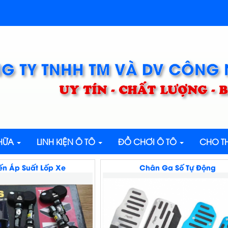
G TY TNHH TM VÀ DV CÔNG
UY TÍN - CHẤT LƯỢNG -
CHỮA
LINH KIỆN Ô TÔ
ĐỒ CHƠI Ô TÔ
CHO TH
n Áp Suất Lốp Xe
Chân Ga Số Tự Động