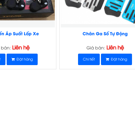
n Áp Suất Lốp Xe
Chân Ga Số Tự Động
Liên hệ
Liên hệ
 bán:
Giá bán:
t
Đặt hàng
Chi tiết
Đặt hàng