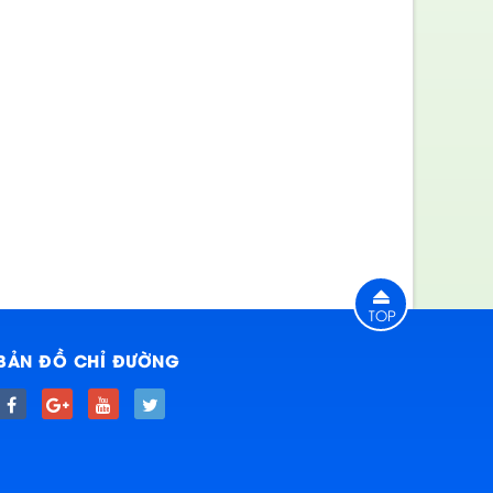
TOP
BẢN ĐỒ CHỈ ĐƯỜNG