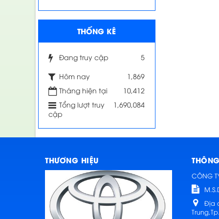
THỐNG KÊ
Đang truy cập
5
Hôm nay
1,869
Tháng hiện tại
10,412
Tổng lượt truy
1,690,084
cập
THƯƠNG HIỆU
THÔNG 
CÔNG T
M.S.
Địa 
Trung,Tp