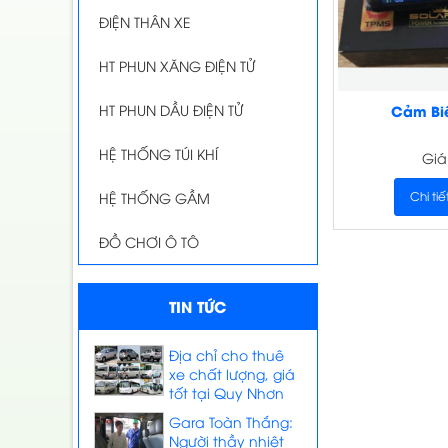
ĐIỆN THÂN XE
HT PHUN XĂNG ĐIỆN TỬ
HT PHUN DẦU ĐIỆN TỬ
Cảm Biế
HỆ THỐNG TÚI KHÍ
Giá
Chi tiế
HỆ THỐNG GẦM
ĐỒ CHƠI Ô TÔ
TIN TỨC
Địa chỉ cho thuê
xe chất lượng, giá
tốt tại Quy Nhơn
Gara Toàn Thắng:
Người thầy nhiệt