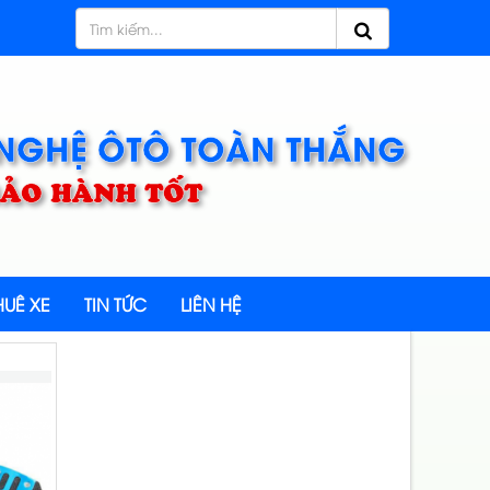
 NGHỆ ÔTÔ TOÀN THẮNG
 BẢO HÀNH TỐT
UÊ XE
TIN TỨC
LIÊN HỆ