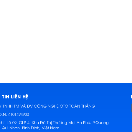
TIN LIÊN HỆ
Y TNHH TM VÀ DV CÔNG NGHỆ ÔTÔ TOÀN THẮNG
D.N: 4101494930
chỉ:
Lô 09, OLP 4, Khu Đô Thị Thương Mại An Phú, P.Quang
. Qui Nhơn, Bình Định, Việt Nam