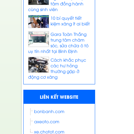
tâm đồng hành
cùng sinh viên
10 bí quyết tiết
kiệm xăng ít ai biết
Gara Toàn Thắng
trung tâm chăm
sóc, sửa chữa ô tô
uy tín nhất tại Bình Định
Cách khắc phục
các hư hỏng
thường gặp ở
động cơ xăng
LIÊN KẾT WEBSITE
bonbanh.com
axeoto.com
xe.chotot.com