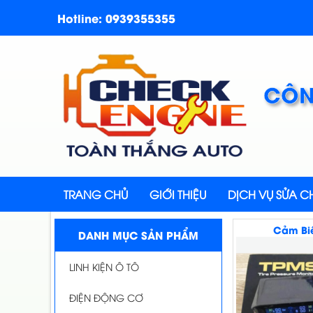
Hotline: 0939355355
CÔN
TRANG CHỦ
GIỚI THIỆU
DỊCH VỤ SỬA 
Cảm Biế
DANH MỤC SẢN PHẨM
LINH KIỆN Ô TÔ
ĐIỆN ĐỘNG CƠ