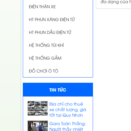
đa dạng của th
ĐIỆN THÂN XE
HT PHUN XĂNG ĐIỆN TỬ
HT PHUN DẦU ĐIỆN TỬ
HỆ THỐNG TÚI KHÍ
HỆ THỐNG GẦM
ĐỒ CHƠI Ô TÔ
TIN TỨC
Địa chỉ cho thuê
xe chất lượng, giá
tốt tại Quy Nhơn
Gara Toàn Thắng:
Người thầy nhiệt