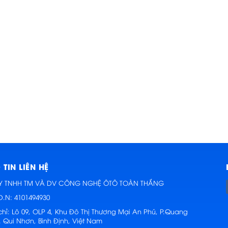
TIN LIÊN HỆ
Y TNHH TM VÀ DV CÔNG NGHỆ ÔTÔ TOÀN THẮNG
D.N: 4101494930
chỉ:
Lô 09, OLP 4, Khu Đô Thị Thương Mại An Phú, P.Quang
. Qui Nhơn, Bình Định, Việt Nam