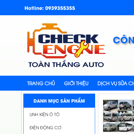
Hotline: 0939355355
CÔN
TRANG CHỦ
GIỚI THIỆU
DỊCH VỤ SỬA 
DANH MỤC SẢN PHẨM
LINH KIỆN Ô TÔ
ĐIỆN ĐỘNG CƠ