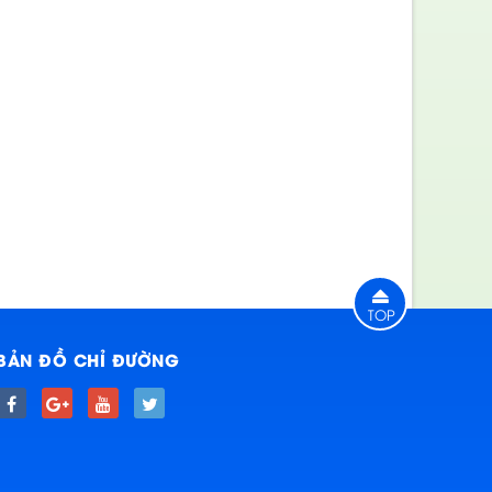
TOP
BẢN ĐỒ CHỈ ĐƯỜNG