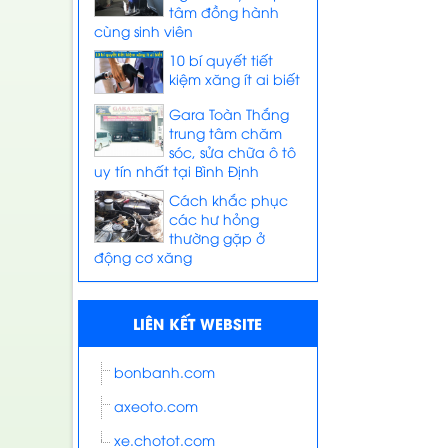
tâm đồng hành
cùng sinh viên
10 bí quyết tiết
kiệm xăng ít ai biết
Gara Toàn Thắng
trung tâm chăm
sóc, sửa chữa ô tô
uy tín nhất tại Bình Định
Cách khắc phục
các hư hỏng
thường gặp ở
động cơ xăng
LIÊN KẾT WEBSITE
bonbanh.com
axeoto.com
xe.chotot.com