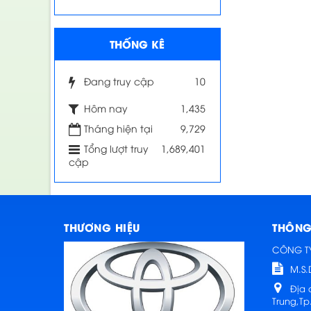
THỐNG KÊ
Đang truy cập
10
Hôm nay
1,435
Tháng hiện tại
9,729
Tổng lượt truy
1,689,401
cập
THƯƠNG HIỆU
THÔNG 
CÔNG T
M.S.
Địa 
Trung,Tp