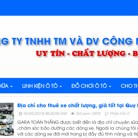
G TY TNHH TM VÀ DV CÔNG
UY TÍN - CHẤT LƯỢNG -
CHỮA
LINH KIỆN Ô TÔ
ĐỒ CHƠI Ô TÔ
CHO TH
Địa chỉ cho thuê xe chất lượng, giá tốt tại Quy
05/05/2018 08:00:00 AM
Đã xem: 3993
Phản hồi: 0
GARA TOÀN THẮNG được biết đến là địa chỉ chuyên sửa 
,chăm sóc bảo dưỡng các dòng xe. Ngoài ra chúng tôi 
với các dòng xe đời mới trang bị đầy đủ tính năng và t