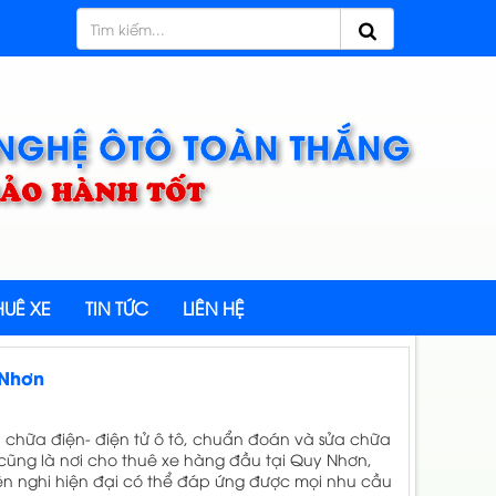
 NGHỆ ÔTÔ TOÀN THẮNG
 BẢO HÀNH TỐT
UÊ XE
TIN TỨC
LIÊN HỆ
 Nhơn
chữa điện- điện tử ô tô, chuẩn đoán và sửa chữa
cũng là nơi cho thuê xe hàng đầu tại Quy Nhơn,
iện nghi hiện đại có thể đáp ứng được mọi nhu cầu