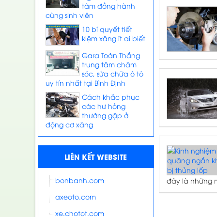
tâm đồng hành
cùng sinh viên
10 bí quyết tiết
kiệm xăng ít ai biết
Gara Toàn Thắng
trung tâm chăm
sóc, sửa chữa ô tô
uy tín nhất tại Bình Định
Cách khắc phục
các hư hỏng
thường gặp ở
động cơ xăng
LIÊN KẾT WEBSITE
bonbanh.com
đây là những m
axeoto.com
xe.chotot.com