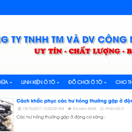
G TY TNHH TM VÀ DV CÔNG
UY TÍN - CHẤT LƯỢNG -
CHỮA
LINH KIỆN Ô TÔ
ĐỒ CHƠI Ô TÔ
CHO TH
Cách khắc phục các hư hỏng thường gặp ở độ
18/10/2017 12:02:00 AM
Đã xem: 5654
Phản hồi: 0
Các hư hỏng thường gặp ở động cơ xăng :