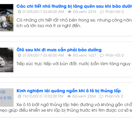
Các chi tiết nhỏ thường bị lãng quên sau khi bảo dưỡ
01/09/2017 03:45:00 AM
Đã xem: 2376
Phản hồi: 0
Có những chi tiết rất nhỏ bên trong xe, nhưng công nă
ích và lớn lao mà ít ai nghĩ đến.
Ôtô sau khi đi mưa cần phải bảo dưỡng
01/09/2017 03:40:00 AM
Đã xem: 1627
Phản hồi: 0
Tiếp xúc trực tiếp với bùn đất, nước bẩn làm tăng nguy 
Kinh nghiệm lái quãng ngắn khi ô tô bị thủng lốp
19/10/2015 10:52:00 PM
Đã xem: 2354
Phản hồi: 0
Xe ô tô bất ngờ thủng lốp trên đường và không gần chỗ 
ẹo giúp điều khiển xe khi lốp bị thủng trước khi tìm được cơ sở