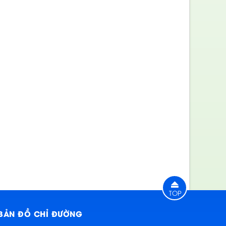
TOP
BẢN ĐỒ CHỈ ĐƯỜNG