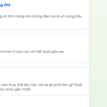
ng Ôtô
ng và tính năng mà chúng đem lại là vô cùng hữu
cơ han rỉ của các chi tiết dưới gầm xe.
nào thay thế lốp nào. Lái xe sẽ phải làm gì? Dưới
 sửa chữa gần nhất.