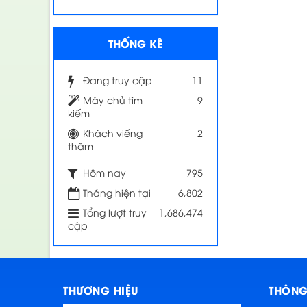
THỐNG KÊ
Đang truy cập
11
Máy chủ tìm
9
kiếm
Khách viếng
2
thăm
Hôm nay
795
Tháng hiện tại
6,802
Tổng lượt truy
1,686,474
cập
THƯƠNG HIỆU
THÔNG 