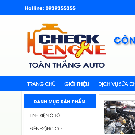
Hotline: 0939355355
CÔN
TRANG CHỦ
GIỚI THIỆU
DỊCH VỤ SỬA 
DANH MỤC SẢN PHẨM
LINH KIỆN Ô TÔ
ĐIỆN ĐỘNG CƠ