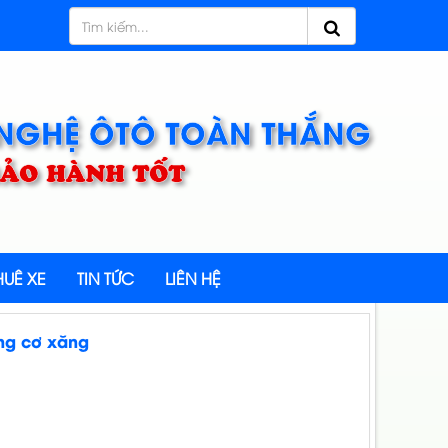
 NGHỆ ÔTÔ TOÀN THẮNG
 BẢO HÀNH TỐT
UÊ XE
TIN TỨC
LIÊN HỆ
ng cơ xăng