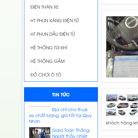
ĐIỆN THÂN XE
HT PHUN XĂNG ĐIỆN TỬ
HT PHUN DẦU ĐIỆN TỬ
HỆ THỐNG TÚI KHÍ
HỆ THỐNG GẦM
ĐỒ CHƠI Ô TÔ
TIN TỨC
Địa chỉ cho thuê
xe chất lượng, giá tốt tại Quy
Nhơn
khách hàng khi
Gara Toàn Thắng:
Người thầy nhiệt