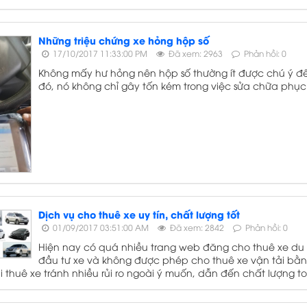
Những triệu chứng xe hỏng hộp số
17/10/2017 11:33:00 PM
Đã xem: 2963
Phản hồi: 0
Không mấy hư hỏng nên hộp số thường ít được chú ý đến
đó, nó không chỉ gây tốn kém trong việc sửa chữa phục h
Dịch vụ cho thuê xe uy tín, chất lượng tốt
01/09/2017 03:51:00 AM
Đã xem: 2842
Phản hồi: 0
Hiện nay có quá nhiều trang web đăng cho thuê xe du lị
đầu tư xe và không được phép cho thuê xe vận tải bằ
 thuê xe tránh nhiều rủi ro ngoài ý muốn, dẫn đến chất lượng t