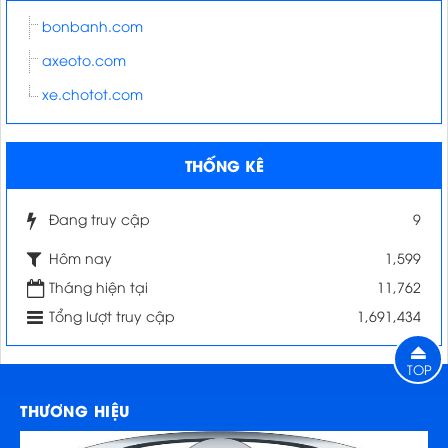
bonbanh.com
axeoto.com
xe.chotot.com
THỐNG KÊ
Đang truy cập
9
Hôm nay
1,599
Tháng hiện tại
11,762
Tổng lượt truy cập
1,691,434
TOP
THƯƠNG HIỆU