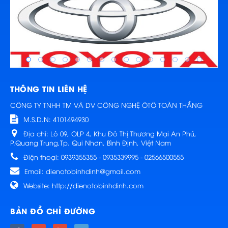
THÔNG TIN LIÊN HỆ
CÔNG TY TNHH TM VÀ DV CÔNG NGHỆ ÔTÔ TOÀN THẮNG
M.S.D.N: 4101494930
Địa chỉ:
Lô 09, OLP 4, Khu Đô Thị Thương Mại An Phú,
P.Quang Trung,Tp. Qui Nhơn, Bình Định, Việt Nam
Điện thoại:
0939355355 - 0935339995 - 02566500555
Email:
dienotobinhdinh@gmail.com
Website:
http://dienotobinhdinh.com
BẢN ĐỒ CHỈ ĐƯỜNG