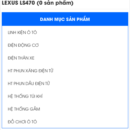
LEXUS LS470 (0 sản phẩm)
DANH MỤC SẢN PHẨM
LINH KIỆN Ô TÔ
ĐIỆN ĐỘNG CƠ
ĐIỆN THÂN XE
HT PHUN XĂNG ĐIỆN TỬ
HT PHUN DẦU ĐIỆN TỬ
HỆ THỐNG TÚI KHÍ
HỆ THỐNG GẦM
ĐỒ CHƠI Ô TÔ