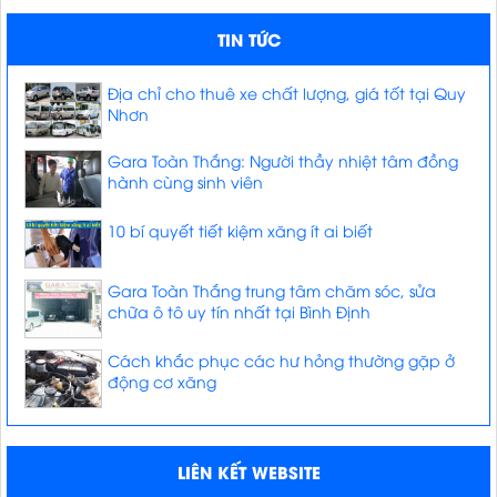
TIN TỨC
Địa chỉ cho thuê xe chất lượng, giá tốt tại Quy
Nhơn
Gara Toàn Thắng: Người thầy nhiệt tâm đồng
hành cùng sinh viên
10 bí quyết tiết kiệm xăng ít ai biết
Gara Toàn Thắng trung tâm chăm sóc, sửa
chữa ô tô uy tín nhất tại Bình Định
Cách khắc phục các hư hỏng thường gặp ở
động cơ xăng
LIÊN KẾT WEBSITE