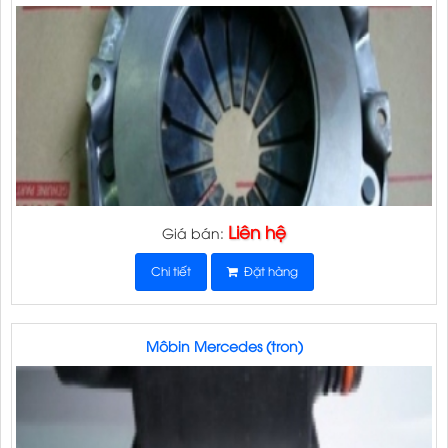
Liên hệ
Giá bán:
Chi tiết
Đặt hàng
Môbin Mercedes (tron)