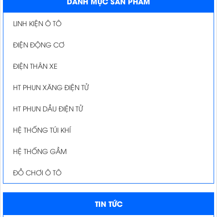
DANH MỤC SẢN PHẨM
LINH KIỆN Ô TÔ
ĐIỆN ĐỘNG CƠ
ĐIỆN THÂN XE
HT PHUN XĂNG ĐIỆN TỬ
HT PHUN DẦU ĐIỆN TỬ
HỆ THỐNG TÚI KHÍ
HỆ THỐNG GẦM
ĐỒ CHƠI Ô TÔ
TIN TỨC