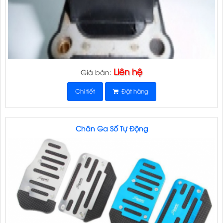
Liên hệ
Giá bán:
Chi tiết
Đặt hàng
Chân Ga Số Tự Động