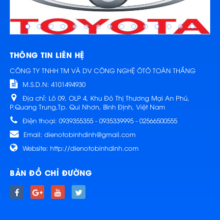
THÔNG TIN LIÊN HỆ
CÔNG TY TNHH TM VÀ DV CÔNG NGHỆ ÔTÔ TOÀN THẮNG
M.S.D.N: 4101494930
Địa chỉ:
Lô 09, OLP 4, Khu Đô Thị Thương Mại An Phú,
P.Quang Trung,Tp. Qui Nhơn, Bình Định, Việt Nam
Điện thoại:
0939355355 - 0935339995 - 02566500555
Email:
dienotobinhdinh@gmail.com
Website:
http://dienotobinhdinh.com
BẢN ĐỒ CHỈ ĐƯỜNG