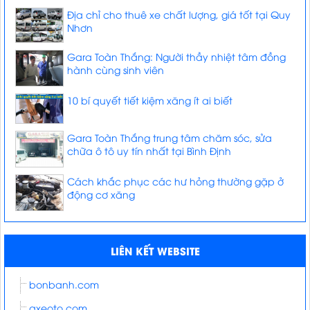
Địa chỉ cho thuê xe chất lượng, giá tốt tại Quy
Nhơn
Gara Toàn Thắng: Người thầy nhiệt tâm đồng
hành cùng sinh viên
10 bí quyết tiết kiệm xăng ít ai biết
Gara Toàn Thắng trung tâm chăm sóc, sửa
chữa ô tô uy tín nhất tại Bình Định
Cách khắc phục các hư hỏng thường gặp ở
động cơ xăng
LIÊN KẾT WEBSITE
bonbanh.com
axeoto.com