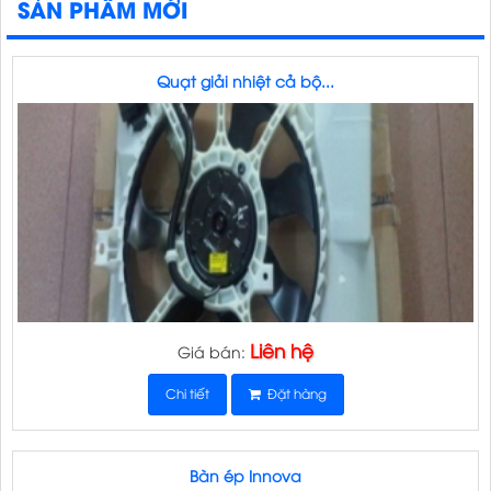
SẢN PHẨM MỚI
Quạt giải nhiệt cả bộ...
Liên hệ
Giá bán:
Chi tiết
Đặt hàng
Bàn ép Innova