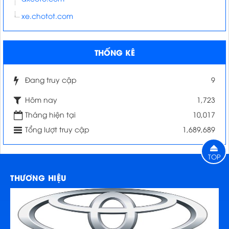
xe.chotot.com
THỐNG KÊ
Đang truy cập
9
Hôm nay
1,723
Tháng hiện tại
10,017
Tổng lượt truy cập
1,689,689
TOP
THƯƠNG HIỆU